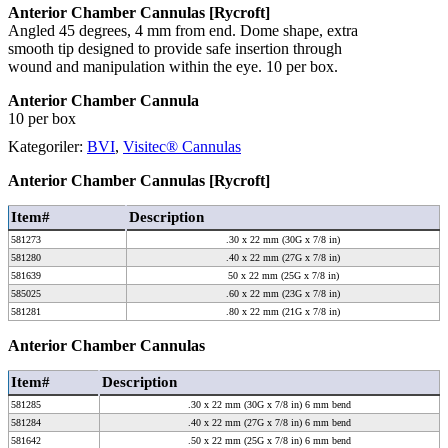
Anterior Chamber Cannulas [Rycroft]
Angled 45 degrees, 4 mm from end. Dome shape, extra
smooth tip designed to provide safe insertion through
wound and manipulation within the eye. 10 per box.
Anterior Chamber Cannula
10 per box
Kategoriler:
BVI
,
Visitec® Cannulas
Anterior Chamber Cannulas [Rycroft]
Item#
Description
581273
.30 x 22 mm (30G x 7/8 in)
581280
.40 x 22 mm (27G x 7/8 in)
581639
50 x 22 mm (25G x 7/8 in)
585025
.60 x 22 mm (23G x 7/8 in)
581281
.80 x 22 mm (21G x 7/8 in)
Anterior Chamber Cannulas
Item#
Description
581285
.30 x 22 mm (30G x 7/8 in) 6 mm bend
581284
.40 x 22 mm (27G x 7/8 in) 6 mm bend
581642
.50 x 22 mm (25G x 7/8 in) 6 mm bend