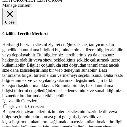
EDİYORUM
RET EDİYORUM
Manage consent
Close
Gizlilik Tercihi Merkezi
Herhangi bir web sitesini ziyaret ettiğinizde site, tarayıcınızdan
genellikle tanımlama bilgileri biçiminde olmak üzere bilgiler alabilir
veya depolayabilir. Bu bilgiler; siz, tercihleriniz ya da cihazınız
hakkında olabilir veya siteyi beklediğiniz şekilde çalıştırmak üzere
kullanılabilir. Bilgiler çoğunlukla sizi doğrudan tanımlamaz ancak
size daha kişiselleştirilmiş bir web deneyimi sunabilir. Bazı
tanımlama bilgisi türlerine izin vermemeyi seçebilirsiniz. Daha fazla
bilgi edinmek ve varsayılan ayarlarımızı değiştirmek için farklı
kategori başlıklarına tıklayın. Bununla birlikte, bazı tanımlama
bilgisi türlerini engellediğinizde site deneyiminiz ve sunabildiğimiz
hizmetler bu durumdan etkilenebilir.
İşlevsellik Çerezleri
İşlevsellik Çerezleri
Bu çerezler, ziyaretçilerimizin internet sitesinin üzerinde dil veya
bölge seçiminin hatırlanması gibi gelişmiş işlevsellik ve
kişiselleştirme imkanlarını sağlamak amacıyla kullanılmaktadır. İlgili
çerezlerin kullanımına izin vermemeniz halinde, internet sitemiz