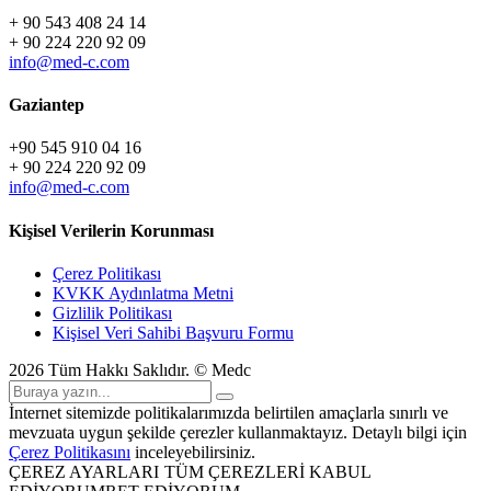
+ 90 543 408 24 14
+ 90 224 220 92 09
info@med-c.com
Gaziantep
+90 545 910 04 16
+ 90 224 220 92 09
info@med-c.com
Kişisel Verilerin Korunması
Çerez Politikası
KVKK Aydınlatma Metni
Gizlilik Politikası
Kişisel Veri Sahibi Başvuru Formu
2026
Tüm Hakkı Saklıdır. © Medc
İnternet sitemizde politikalarımızda belirtilen amaçlarla sınırlı ve
mevzuata uygun şekilde çerezler kullanmaktayız. Detaylı bilgi için
Çerez Politikasını
inceleyebilirsiniz.
ÇEREZ AYARLARI
TÜM ÇEREZLERİ KABUL