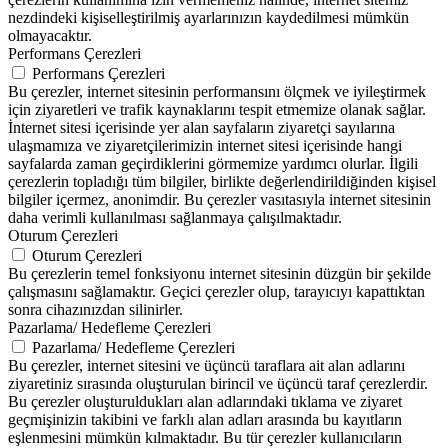
nezdindeki kişiselleştirilmiş ayarlarınızın kaydedilmesi mümkün
olmayacaktır.
Performans Çerezleri
Performans Çerezleri
Bu çerezler, internet sitesinin performansını ölçmek ve iyileştirmek
için ziyaretleri ve trafik kaynaklarını tespit etmemize olanak sağlar.
İnternet sitesi içerisinde yer alan sayfaların ziyaretçi sayılarına
ulaşmamıza ve ziyaretçilerimizin internet sitesi içerisinde hangi
sayfalarda zaman geçirdiklerini görmemize yardımcı olurlar. İlgili
çerezlerin topladığı tüm bilgiler, birlikte değerlendirildiğinden kişisel
bilgiler içermez, anonimdir. Bu çerezler vasıtasıyla internet sitesinin
daha verimli kullanılması sağlanmaya çalışılmaktadır.
Oturum Çerezleri
Oturum Çerezleri
Bu çerezlerin temel fonksiyonu internet sitesinin düzgün bir şekilde
çalışmasını sağlamaktır. Geçici çerezler olup, tarayıcıyı kapattıktan
sonra cihazınızdan silinirler.
Pazarlama/ Hedefleme Çerezleri
Pazarlama/ Hedefleme Çerezleri
Bu çerezler, internet sitesini ve üçüncü taraflara ait alan adlarını
ziyaretiniz sırasında oluşturulan birincil ve üçüncü taraf çerezlerdir.
Bu çerezler oluşturuldukları alan adlarındaki tıklama ve ziyaret
geçmişinizin takibini ve farklı alan adları arasında bu kayıtların
eşlenmesini mümkün kılmaktadır. Bu tür çerezler kullanıcıların