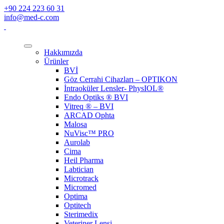
+90 224 223 60 31
info@med-c.com
Hakkımızda
Ürünler
BVİ
Göz Cerrahi Cihazları – OPTIKON
İntraoküler Lensler- PhysIOL®
Endo Optiks ® BVI
Vitreq ® – BVI
ARCAD Ophta
Malosa
NuVisc™ PRO
Aurolab
Cima
Heil Pharma
Labtician
Microtrack
Micromed
Optima
Optitech
Sterimedix
Veteriner Lensi