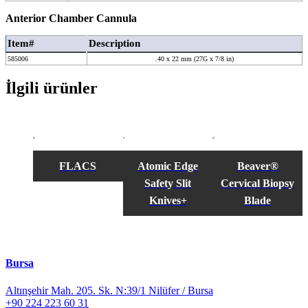
Anterior Chamber Cannula
Item#
Description
585006
.40 x 22 mm (27G x 7/8 in)
İlgili ürünler
FLACS
Atomic Edge
Beaver®
Safety Slit
Cervical Biopsy
Knives+
Blade
Bursa
Altınşehir Mah. 205. Sk. N:39/1 Nilüfer / Bursa
+90 224 223 60 31